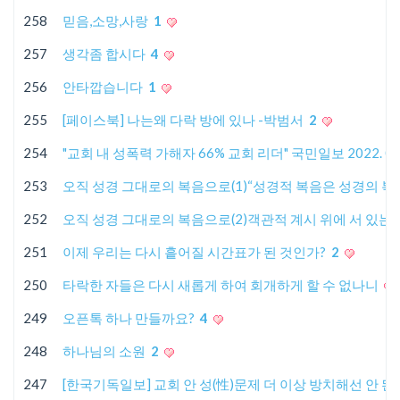
258
믿음,소망,사랑
1
257
생각좀 합시다
4
256
안타깝습니다
1
255
[페이스북] 나는왜 다락 방에 있나 -박범서
2
254
"교회 내 성폭력 가해자 66% 교회 리더" 국민일보 2022. 03.
253
오직 성경 그대로의 복음으로(1)“성경적 복음은 성경의 복
252
오직 성경 그대로의 복음으로(2)객관적 계시 위에 서 있는
251
이제 우리는 다시 흩어질 시간표가 된 것인가?
2
250
타락한 자들은 다시 새롭게 하여 회개하게 할 수 없나니
249
오픈톡 하나 만들까요?
4
248
하나님의 소원
2
247
[한국기독일보] 교회 안 성(性)문제 더 이상 방치해선 안 