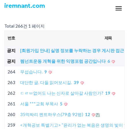
iremnant.com
Tog
navi
Total 266건
1 페이지
번호
제목
공지
[회원가입 안내] 실명 정보를 누락하는 경우 게시판 접근 
공지
렘넌트운동 개혁을 위한 익명포럼 공간입니다
6
264
무섭습니다.
9
263
대단한 글. 다들 읽어보시길.
39
262
ㄷㄹㅂ없어도 나는 신자로 살아갈 사람인가?
19
261
서울 ***교회 부목사
5
260
35억짜리 펜트하우스(79층 92평)
12
259
<개혁공보 특별기고> “윤리가 없는 복음은 생명의 빛이 없다