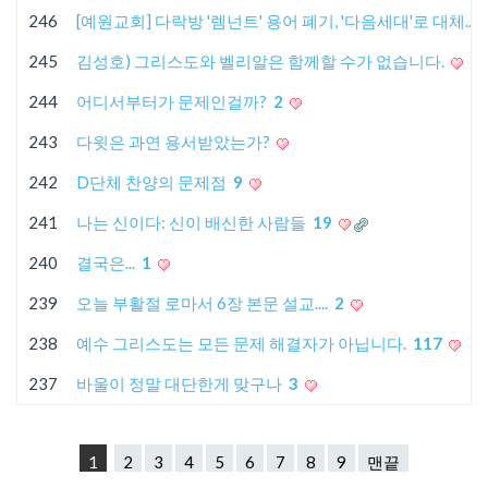
246
[예원교회] 다락방 '렘넌트' 용어 폐기, '다음세대'로 대체..
245
김성호) 그리스도와 벨리알은 함께할 수가 없습니다.
244
어디서부터가 문제인걸까?
2
243
다윗은 과연 용서받았는가?
242
D단체 찬양의 문제점
9
241
나는 신이다: 신이 배신한 사람들
19
240
결국은...
1
239
오늘 부활절 로마서 6장 본문 설교....
2
238
예수 그리스도는 모든 문제 해결자가 아닙니다.
117
237
바울이 정말 대단한게 맞구나
3
1
2
3
4
5
6
7
8
9
맨끝