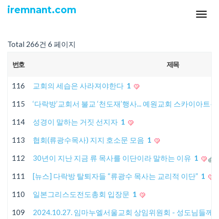
iremnant.com
Tog
navi
Total 266건
6 페이지
번호
제목
116
교회의 세습은 사라져야한다
1
115
‘다락방’교회서 불교 ‘천도재’행사... 예원교회 스카이아트
114
성경이 말하는 거짓 선지자
1
113
협회(류광수목사) 지지 호소문 모음
1
112
30년이 지난 지금 류 목사를 이단이라 말하는 이유
1
111
[뉴스] 다락방 탈퇴자들 “류광수 목사는 교리적 이단”
1
110
일본그리스도전도총회 입장문
1
109
2024.10.27. 임마누엘서울교회 상임위원회 - 성도님들께