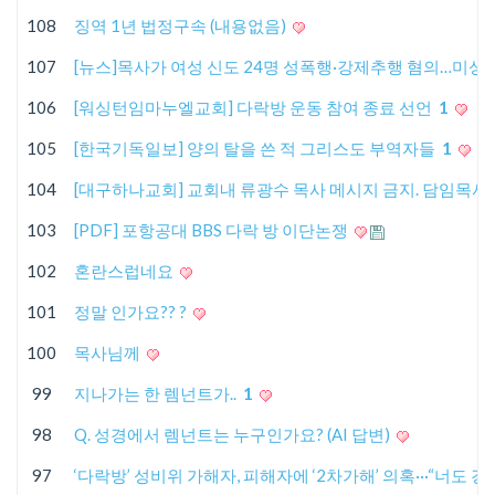
108
징역 1년 법정구속 (내용없음)
107
[뉴스]목사가 여성 신도 24명 성폭행·강제추행 혐의…미성
106
[워싱턴임마누엘교회] 다락방 운동 참여 종료 선언
1
105
[한국기독일보] 양의 탈을 쓴 적 그리스도 부역자들
1
104
[대구하나교회] 교회내 류광수 목사 메시지 금지. 담임목사 
103
[PDF] 포항공대 BBS 다락 방 이단논쟁
102
혼란스럽네요
101
정말 인가요?? ?
100
목사님께
99
지나가는 한 렘넌트가..
1
98
Q. 성경에서 렘넌트는 누구인가요? (AI 답변)
97
‘다락방’ 성비위 가해자, 피해자에 ‘2차가해’ 의혹···“너도 