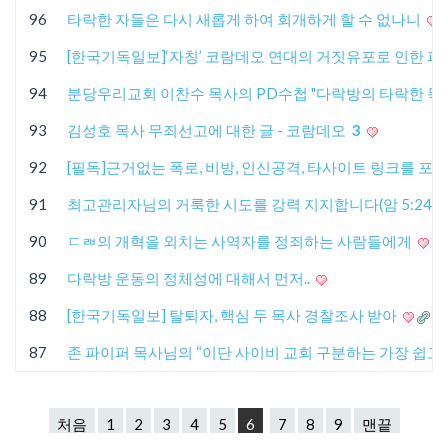
96
타락한 자들은 다시 새롭게 하여 회개하게 할 수 없나니
95
[한국기독일보]‘자칭’ 코람데오 연대의 거짓유포로 인한 
94
분당우리교회 이찬수 목사의 PD수첩 "다락방의 타락한 목
93
김성호 목사 무죄선고에 대한 글 - 코람데오
3
92
[필독]근거없는 폭로, 비방, 인신공격, 타사이트 링크를 
91
최고관리자님의 거룩한 시도를 강력 지지합니다(암 5:24)
90
ㄷㄼ의 개혁을 외치는 사역자를 정죄하는 사람들에게
89
다락방 운동의 정체성에 대해서 먼저..
88
[한국기독일보] 탈퇴자, 핵심 두 목사 경찰조사 받아
87
존 파이퍼 목사님의 “이단 사이비 교회 구분하는 가장 쉽고
처음
1
2
3
4
5
6
7
8
9
맨끝