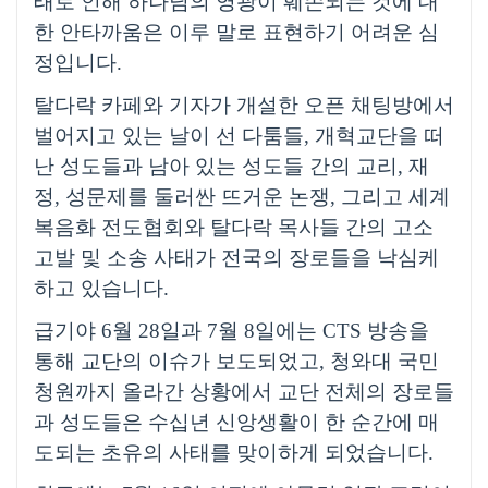
태로 인해 하나님의 영광이 훼손되는 것에 대
한 안타까움은 이루 말로 표현하기 어려운 심
정입니다
.
탈다락 카페와 기자가 개설한 오픈 채팅방에서
벌어지고 있는 날이 선 다툼들
,
개혁교단을 떠
난 성도들과 남아 있는 성도들 간의 교리
,
재
정
,
성문제를 둘러싼 뜨거운 논쟁
,
그리고 세계
복음화 전도협회와 탈다락 목사들 간의 고소
고발 및 소송 사태가 전국의 장로들을 낙심케
하고 있습니다
.
급기야
6
월
28
일과
7
월
8
일에는
CTS
방송을
통해 교단의 이슈가 보도되었고
,
청와대 국민
청원까지 올라간 상황에서 교단 전체의 장로들
과 성도들은
수십년 신앙생활이 한 순간에 매
도되는 초유의 사태를 맞이하게 되었습니다
.