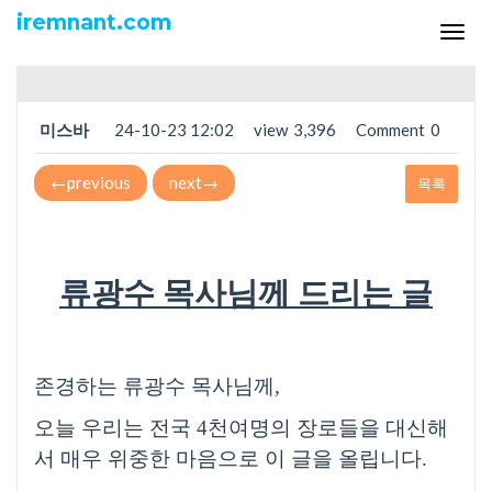
익명포럼
iremnant.com
Tog
2024.7.13. 류목사님께 드리는 글
navi
미스바
24-10-23 12:02
view
3,396
Comment
0
←
previous
next
→
목록
류광수 목사님께 드리는 글
존경하는 류광수 목사님께
,
오늘 우리는 전국
4
천여명의 장로들을 대신해
서 매우 위중한 마음으로 이 글을 올립니다
.