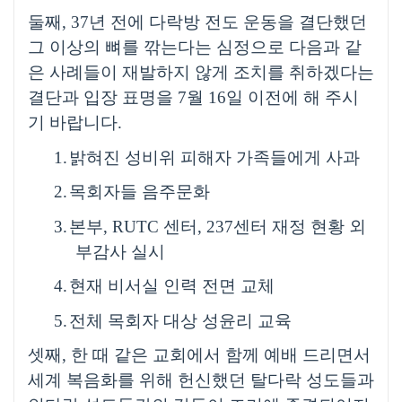
둘째
, 37
년 전에 다락방 전도 운동을 결단했던
그 이상의 뼈를 깎는다는 심정으로 다음과 같
은 사례들이 재발하지 않게 조치를 취하겠다는
결단과 입장 표명을
7
월
16
일 이전에 해 주시
기 바랍니다
.
1.
밝혀진 성비위 피해자 가족들에게 사과
2.
목회자들 음주문화
3.
본부
, RUTC
센터
, 237
센터 재정 현황 외
부감사 실시
4.
현재 비서실 인력 전면 교체
5.
전체 목회자 대상 성윤리 교육
셋째
,
한 때 같은 교회에서 함께 예배 드리면서
세계 복음화를 위해 헌신했던 탈다락 성도들과