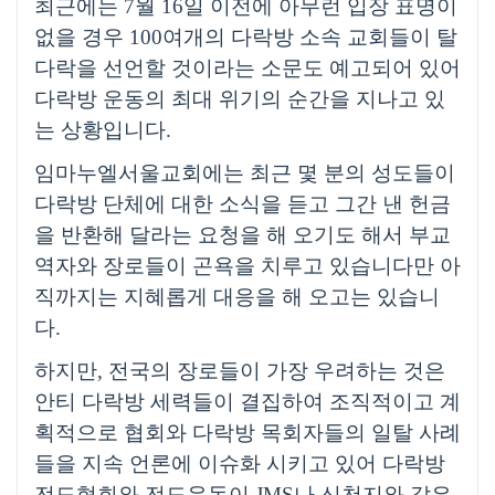
최근에는
7
월
16
일 이전에 아무런 입장 표명이
없을 경우
100
여개의 다락방 소속 교회들이 탈
다락을 선언할 것이라는 소문도 예고되어 있어
다락방 운동의 최대 위기의 순간을 지나고 있
는 상황입니다
.
임마누엘서울교회에는 최근 몇 분의 성도들이
다락방 단체에 대한 소식을 듣고 그간 낸 헌금
을 반환해 달라는 요청을 해 오기도 해서 부교
역자와 장로들이 곤욕을 치루고 있습니다만 아
직까지는 지혜롭게 대응을 해 오고는 있습니
다
.
하지만
,
전국의 장로들이 가장 우려하는 것은
안티 다락방 세력들이 결집하여 조직적이고 계
획적으로 협회와 다락방 목회자들의 일탈 사례
들을 지속 언론에 이슈화 시키고 있어 다락방
전도협회와 전도운동이
JMS
나 신천지와 같은