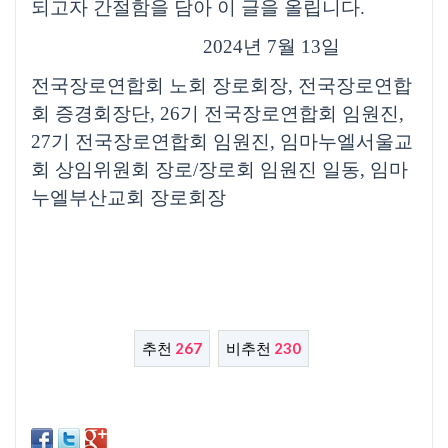
되고자 간절함을 담아 이 글을 올립니다
.
2024
년
7
월
13
일
전국장로연합회 노회 장로회장
,
전국장로연합
회 증경회장단
, 26
기 전국장로연합회 임원진
,
27
기 전국장로연합회 임원진
,
임마누엘서울교
회 상임위원회 장로
/
장로회 임원진 일동
,
임마
누엘부산교회 장로회장
추천
267
비추천
230