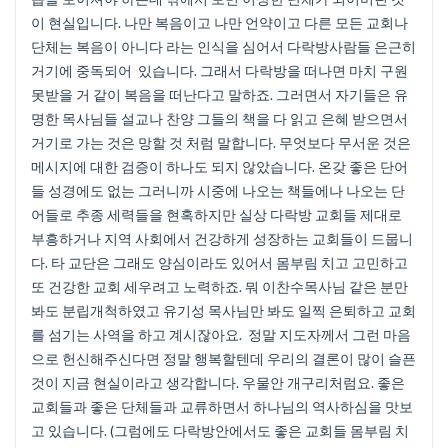
이 현실입니다. 나만 복음이고 나만 언약이고 다른 모든 교회나
단체는 복음이 아니다 라는 인식을 심어서 다락방사람들 은근히
거기에 중독되어 있습니다. 그래서 다락방을 떠나면 마치 구원
못받을 거 같이 복음을 떠난다고 말하죠. 그러면서 자기들은 유
명한 목사님들 설교나 찬양 그들의 책을 다 읽고 은혜 받으면서
거기로 가는 것은 망할 것 처럼 말합니다. 무엇보다 무서운 것은
메시지에 대한 검증이 하나도 되지 않았습니다. 온갖 좋은 단어
들 성경에도 없는 그러니까 시중에 나오는 책들에나 나오는 단
어들로 추종 세력들을 현혹하지만 실상 다락방 교회들 제대로
부흥하거나 지역 사회에서 건강하게 성장하는 교회들이 드뭅니
다. 타 교단은 그래도 양심이라도 있어서 몸부림 치고 고민하고
또 건강한 교회 세우려고 노력하죠. 뭐 이찬수목사님 같은 분만
봐도 분립개척하였고 유기성 목사님만 봐도 일찍 은퇴하고 교회
를 섬기는 사역을 하고 계시잖아요. 정말 지도자께서 그런 마음
으로 헌신해주신다면 정말 행복할텐데 우리의 결론이 많이 슬픈
것이 지금 현실이라고 생각합니다. 우물안 개구리처럼요. 좋은
교회들과 좋은 단체들과 교류하면서 하나님의 역사하심을 맛보
고 있습니다. (그럼에도 다락방안에서도 좋은 교회들 몸부림 치