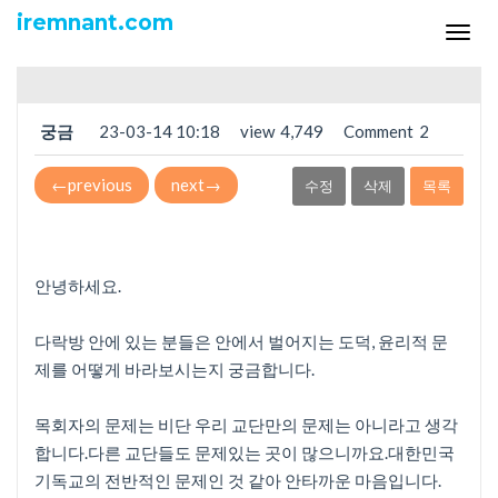
익명포럼
iremnant.com
Tog
어떻게 생각하시는지 궁금합니다
navi
궁금
23-03-14 10:18
view
4,749
Comment
2
←
previous
next
→
수정
삭제
목록
안녕하세요.
다락방 안에 있는 분들은 안에서 벌어지는 도덕, 윤리적 문
제를 어떻게 바라보시는지 궁금합니다.
목회자의 문제는 비단 우리 교단만의 문제는 아니라고 생각
합니다.다른 교단들도 문제있는 곳이 많으니까요.대한민국
기독교의 전반적인 문제인 것 같아 안타까운 마음입니다.