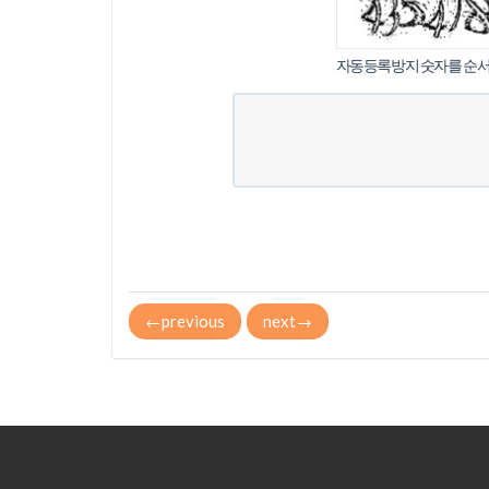
침
자동등록방지 숫자를 순서
←
previous
next
→