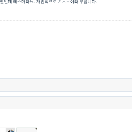
세벨인데 에스더라뇨.. 개인적으로 ㅊㅅㅂ이라 부릅니다.
숫자