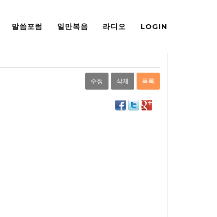
익명포럼
말씀포럼
일만복음
라디오
LOGIN
수정
삭제
목록