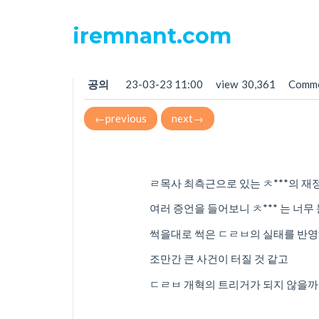
iremnant.com
ㅊ*** 비서의 전횡
공의
23-03-23 11:00
view
30,361
Comm
←
previous
next
→
ㄹ목사 최측근으로 있는 ㅊ***의 재
여러 증언을 들어보니 ㅊ*** 는 너무
썩을대로 썩은 ㄷㄹㅂ의 실태를 반
조만간 큰 사건이 터질 것 같고
ㄷㄹㅂ 개혁의 트리거가 되지 않을까