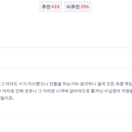
추천
414
비추천
396
 그 여자도 ㄹ가 지시했으니 전횡을 하는거라 생각하니 결국 모든 최종 책
그 여자로 인해 코로나 그 어려운 시국에 길바닥으로 쫓겨난 수십명의 직원
말이죠..