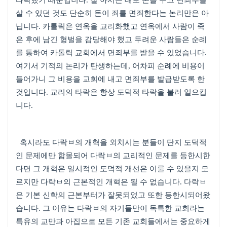
타락했기 때문입니다
.
잘 아시는 대로 돈을 주고 면죄부를
살 수 있던 것도 단순히 돈이 죄를 면죄한다는 논리만은 아
닙니다
.
카톨릭은 연옥을 교리화했고 연옥에서 사람이 죽
은 후에 남긴 형벌을 감당해야 했고 두려운 사람들은 순례
를 통하여 카톨릭 교회에서 면죄부를 받을 수 있었습니다
.
여기서 기적의 논리가 탄생하는데
,
어차피 순례에 비용이
들어가니 그 비용을 교회에 내고 면죄부를 발급받도록 한
것입니다
.
교리의 타락은 항상 도덕적 타락을 불러 일으킵
니다
.
혹시라도 다락ㅂ의 개혁을 외치시는 분들이 단지 도덕적
인 문제에만 함몰되어 다락ㅂ의 교리적인 문제를 등한시한
다면 그 개혁은 일시적인 도덕적 개선은 이룰 수 있을지 모
르지만 다락ㅂ의 근본적인 개혁은 될 수 없습니다
.
다락ㅂ
은 기본 신학의 근본부터가 잘못되었고 또한 등한시되어왔
습니다
.
그 이유는 다락ㅂ의 자기들만이 독특한 교회라는
특유의 교만과 아집으로 모든 기존 교회들에서는 중요하게