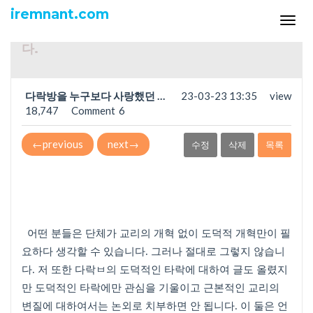
익명포럼
iremnant.com
Tog
교리의 개혁과 윤리적 개혁은 불가분의 관계이
navi
다.
다락방을 누구보다 사랑했던 …
23-03-23 13:35
view
18,747
Comment
6
←
previous
next
→
수정
삭제
목록
어떤 분들은 단체가 교리의 개혁 없이 도덕적 개혁만이 필
요하다 생각할 수 있습니다
.
그러나 절대로 그렇지 않습니
다
.
저 또한 다락ㅂ의 도덕적인 타락에 대하여 글도 올렸지
만 도덕적인 타락에만 관심을 기울이고 근본적인 교리의
변질에 대하여서는 논외로 치부하면 안 됩니다
.
이 둘은 언