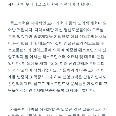
제나 함께 부패되고 또한 함께 개혁되어야 합니다
.
종교개혁은 대대적인 교리 개혁과 함께 도덕적 개혁이 일
어난 것입니다
.
다락ㅂ에만 계신 평신도분들이야 모르실
수도 있겠지만 종교개혁을 기점으로 여러 신앙고백문서들
이 등장했습니다
.
대표적인 것이 잉글랜드의 청교도들과
스코틀랜드의 언약도들에 의하여 비준된 웨스트민스터 신
앙고백과 잘 아시는 웨스트민스터 소요리 및 대요리 문답
입니다
.
이 외에도 개혁주의의 여러 신앙고백과 루터교회
의 신앙고백이 작성되었지요
.
카톨릭과의 다른 교리적 체
계를 변증하고 확증하기 위하여 신앙고백은 간결하면서도
선언적이지요
.
참고로 웨스트민트서 문서들은 개혁주의 교
단들에서는 안수시에 맹종하도록 고백해야 합니다
.
카톨릭이 타락을 정당화할 수 있었던 것은 그들의 교리가