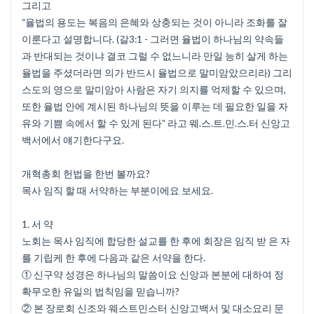
그리고
“율법의 용도는 복음의 은혜와 상충되는 것이 아니라 조화를 잘
이룬다고 설명합니다. (갈3:1 - 그러면 율법이 하나님의 약속들
과 반대되는 것이냐 결코 그럴 수 없느니라 만일 능히 살게 하는
율법을 주셨더라면 의가 반드시 율법으로 말미암았으리라) 그리
스도의 영으로 말미암아 사람은 자기 의지를 억제할 수 있으며,
또한 율법 안에 계시된 하나님의 뜻을 이루는 데 필요한 일을 자
유와 기쁨 속에서 할 수 있게 된다” 라고 웨.스.트.민.스.터 신앙고
백서에서 얘기한다구요.
개혁총회 헌법을 한번 볼까요?
목사 임직 할 때 서약하는 부분이에요 보세요.
1. 서 약
노회는 목사 임직에 합당한 설교를 한 후에 회장은 임직 받 은 자
를 기립케 한 후에 다음과 같은 서약을 한다.
① 신구약 성경은 하나님의 말씀이요 신앙과 본분에 대하여 정
확무오한 유일의 법칙임을 믿습니까?
② 본 장로회 신조와 웨스트민스터 신앙고백서 및 대소요리 문