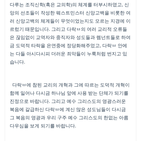
다루는 조직신학
(
혹은 교의학
)
의 체계를 터부시하였고
,
신
앙의 선조들이 작성한 웨스트민스터 신앙고백을 비롯한 여
러 신앙고백의 체계들이 무엇이었는지도 모르는 지경에 이
르렀기 때문입니다
.
그리고 다락ㅂ의 여러 교리적 오류들
은 끊임없이 교역자와 중직자와 성도들과 렘넌트들로 하여
금 도덕적 타락을 은연중에 정당화해주었고, 다락ㅂ 안에
는 다들 아시다시피 더러운 죄악들이 누룩처럼 번지고 있
습니다.
다락ㅂ에 참된 교리의 개혁과 그에 따르는 도덕적 개혁이
함께 일어나 다시금 하나님 앞에 사용 받는 단체가 되기를
진정으로 바랍니다
.
그리고 예수 그리스도의 영광스러운
복음에 갈급하신 다락ㅂ에 계신 많은 성도님들이 다시금
그 복음의 영광과 우리 구주 예수 그리스도의 한없는 아름
다우심을 보게 되기를 바랍니다
.