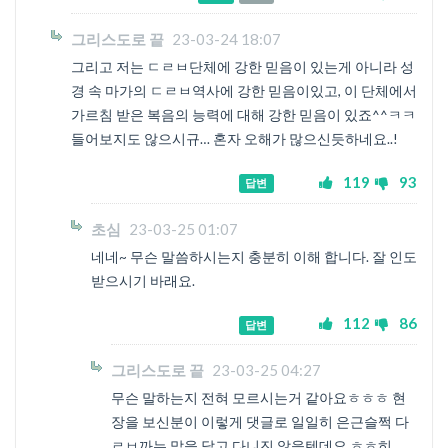
그리스도로 끝
23-03-24 18:07
그리고 저는 ㄷㄹㅂ단체에 강한 믿음이 있는게 아니라 성
경 속 마가의 ㄷㄹㅂ역사에 강한 믿음이있고, 이 단체에서
가르침 받은 복음의 능력에 대해 강한 믿음이 있죠^^ㅋㅋ
들어보지도 않으시규… 혼자 오해가 많으신듯하네요..!
119
93
답변
초심
23-03-25 01:07
네네~ 무슨 말씀하시는지 충분히 이해 합니다. 잘 인도
받으시기 바래요.
112
86
답변
그리스도로 끝
23-03-25 04:27
무슨 말하는지 전혀 모르시는거 같아요ㅎㅎㅎ 현
장을 보신분이 이렇게 댓글로 일일히 은근슬쩍 다
ㄹㅂ까는 말을 달고 다니진 않을텐데요 ㅎㅎ히