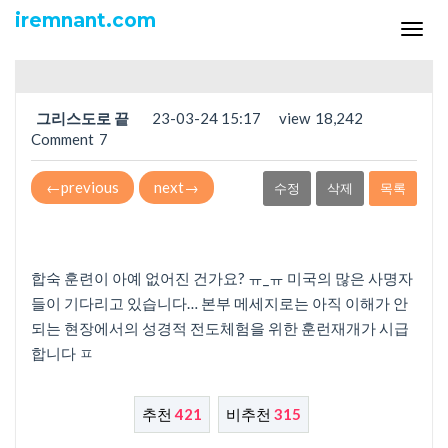
익명포럼
iremnant.com
Tog
합숙 훈련 재개
navi
그리스도로 끝
23-03-24 15:17
view
18,242
Comment
7
←
previous
next
→
수정
삭제
목록
합숙 훈련이 아예 없어진 건가요? ㅠ_ㅠ 미국의 많은 사명자
들이 기다리고 있습니다… 본부 메세지로는 아직 이해가 안
되는 현장에서의 성경적 전도체험을 위한 훈런재개가 시급
합니다 ㅍ
추천
421
비추천
315