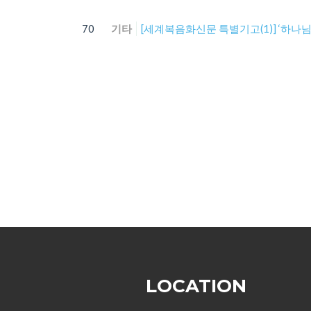
70
기타
[세계복음화신문 특별기고(1)] ‘하나님은 화
LOCATION