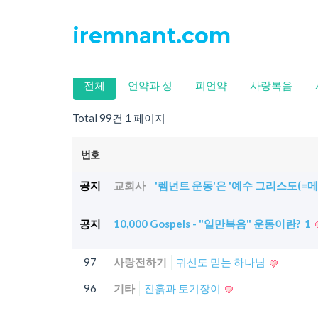
iremnant.com
전체
언약과 성
피언약
사랑복음
Total 99건
1 페이지
번호
공지
교회사
'렘넌트 운동'은 '예수 그리스도(=메
공지
10,000 Gospels - "일만복음" 운동이란?
1
97
사랑전하기
귀신도 믿는 하나님
96
기타
진흙과 토기장이