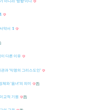
가 아니라 '방향'이다
1
성결서약서
1
이 다른 이유
원관과 '익명의 그리스도인'
정체와 '음녀'의 의미
 이교적 기원
종교의 근원