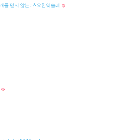
회개를 믿지 않는다'-요한웨슬레
유