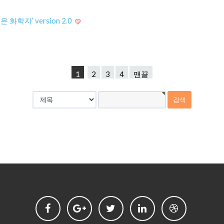
학자’ version 2.0
1
2
3
4
맨끝